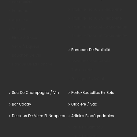
Bar Cuillère
Titulaire Trapu En Néoprène
Bourreau
Titulaire Trapu En Néoprène
Agitateur
Titulaire Tronqué Gonflable De PVC
Verseur
Titulaire Tronqué Gonflable De PVC
Pince À Glace
Verre À Liqueur
Panneau De Publicité
Bouchon De Vin
Boîte De Signe Menée
Fiasque De La Hanche
Tableau Noir
Enseigne En Métal
Sac De Champagne / Vin
Porte-Bouteilles En Bois
Bar Caddy
Glacière / Sac
Dessous De Verre Et Napperon
Articles Biodégradables
Paille En Bambou
Paille En Métal