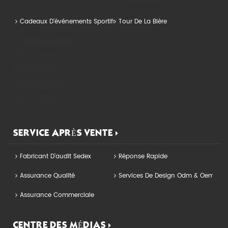
Cadeaux D'événements Sportifs
Tour De La Bière
Écharpe De Sport
Casquettes
Casquettes
Sacs À Cordon
Sacs À Cordon
SERVICE APRÈS VENTE
Fabricant D'audit Sedex
Réponse Rapide
Assurance Qualité
Services De Design Odm & Oem
Assurance Commerciale
CENTRE DES MÉDIAS