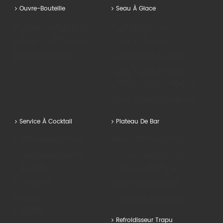
Ouvre-Bouteille
Seau À Glace
Ouvre-Bouteille En Bois
Seau À Glace Led
Ouvre-Bouteille En Bois
Seau À Glace Led
Ouvre Pour Le Vin
Seau À Glace En Métal
Seau À Glace En Métal
Seau À Glace En Plastique
Seau À Glace En Plastique
Service À Cocktail
Plateau De Bar
Ensemble De Cocktail
Plateau De Bar En Bois
Ensemble De Cocktail
Plateau De Bar En Bois
Bar Shaker
Plateau En Plastique
Bar Shaker
Plateau En Plastique
Gigger
Plateau De Bar En Bois
Passoire
Refroidisseur Trapu