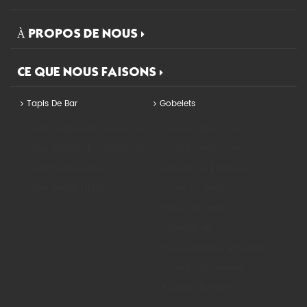
À PROPOS DE NOUS
CE QUE NOUS FAISONS
Tapis De Bar
Gobelets
Tapis De Barre En Caoutchouc Nitrile
Tasse En Aluminium
Tapis De Barre En Caoutchouc Nitrile
Tasse En Aluminium
Tapis De Bar En Pvc
Gobelets En Plastique
Tapis De Bar En Pvc
Tasses En Métal
Tasses En Émail
Tasse De Tiki
Tasse De Bouteille À Vide
Tasse En Céramique
Bouteille De Sport